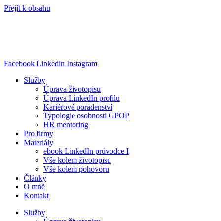
Přejít k obsahu
Facebook
Linkedin
Instagram
Služby
Úprava životopisu
Úprava LinkedIn profilu
Kariérové poradenství
Typologie osobnosti GPOP
HR mentoring
Pro firmy
Materiály
ebook LinkedIn průvodce I
Vše kolem životopisu
Vše kolem pohovoru
Články
O mně
Kontakt
Služby