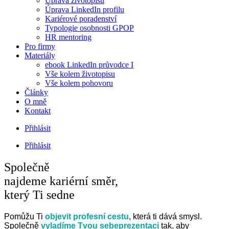
Úprava životopisu
Úprava LinkedIn profilu
Kariérové poradenství
Typologie osobnosti GPOP
HR mentoring
Pro firmy
Materiály
ebook LinkedIn průvodce I
Vše kolem životopisu
Vše kolem pohovoru
Články
O mně
Kontakt
Přihlásit
Přihlásit
Společně
najdeme kariérní směr,
který Ti sedne
Pomůžu Ti
objevit profesní cestu
, která ti dává smysl.
Společně
vyladíme Tvou sebeprezentaci
tak, aby