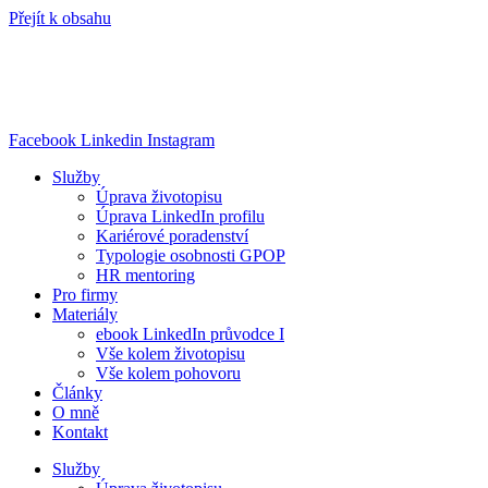
Přejít k obsahu
Facebook
Linkedin
Instagram
Služby
Úprava životopisu
Úprava LinkedIn profilu
Kariérové poradenství
Typologie osobnosti GPOP
HR mentoring
Pro firmy
Materiály
ebook LinkedIn průvodce I
Vše kolem životopisu
Vše kolem pohovoru
Články
O mně
Kontakt
Služby