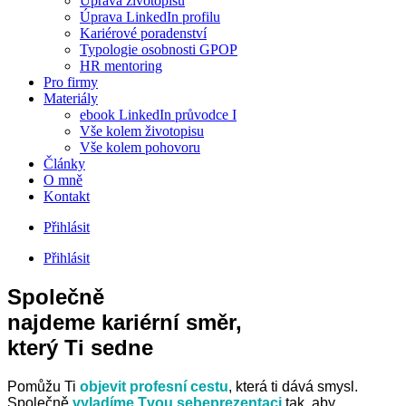
Úprava životopisu
Úprava LinkedIn profilu
Kariérové poradenství
Typologie osobnosti GPOP
HR mentoring
Pro firmy
Materiály
ebook LinkedIn průvodce I
Vše kolem životopisu
Vše kolem pohovoru
Články
O mně
Kontakt
Přihlásit
Přihlásit
Společně
najdeme kariérní směr,
který Ti sedne
Pomůžu Ti
objevit profesní cestu
, která ti dává smysl.
Společně
vyladíme Tvou sebeprezentaci
tak, aby