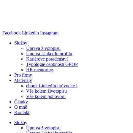
Přejít
k
obsahu
Facebook
Linkedin
Instagram
Služby
Úprava životopisu
Úprava LinkedIn profilu
Kariérové poradenství
Typologie osobnosti GPOP
HR mentoring
Pro firmy
Materiály
ebook LinkedIn průvodce I
Vše kolem životopisu
Vše kolem pohovoru
Články
O mně
Kontakt
Služby
Úprava životopisu