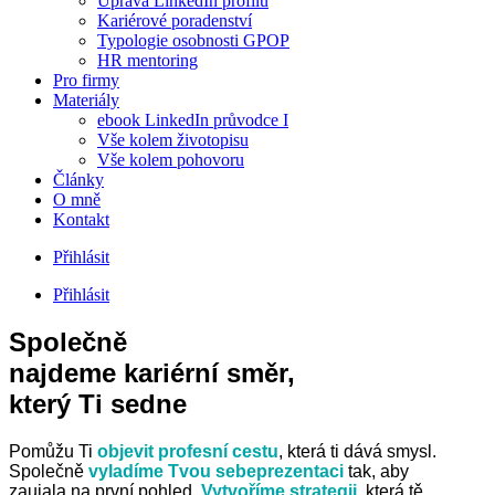
Úprava LinkedIn profilu
Kariérové poradenství
Typologie osobnosti GPOP
HR mentoring
Pro firmy
Materiály
ebook LinkedIn průvodce I
Vše kolem životopisu
Vše kolem pohovoru
Články
O mně
Kontakt
Přihlásit
Přihlásit
Společně
najdeme kariérní směr,
který Ti sedne
Pomůžu Ti
objevit profesní cestu
, která ti dává smysl.
Společně
vyladíme Tvou sebeprezentaci
tak, aby
zaujala na první pohled.
Vytvoříme strategii
, která tě