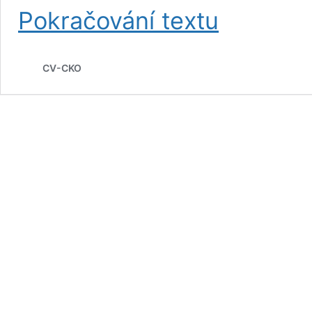
CO
Pokračování textu
DO
CV
NEPATŘÍ
CV-CKO
A
PROČ